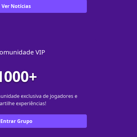
Ver Notícias
Comunidade VIP
1000+
unidade exclusiva de jogadores e
rtilhe experiências!
Entrar Grupo