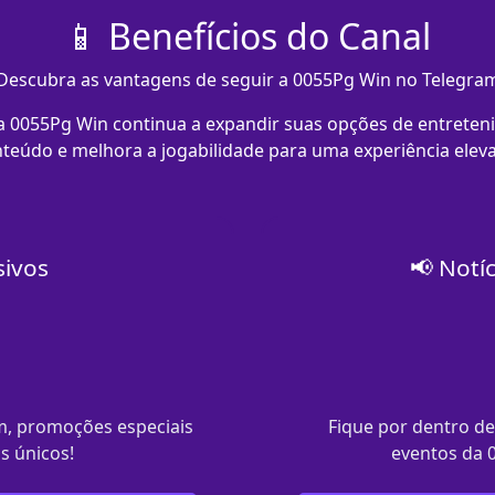
📱 Benefícios do Canal
Descubra as vantagens de seguir a 0055Pg Win no Telegra
a 0055Pg Win continua a expandir suas opções de entreten
teúdo e melhora a jogabilidade para uma experiência elev
sivos
📢 Notí
m, promoções especiais
Fique por dentro d
s únicos!
eventos da 