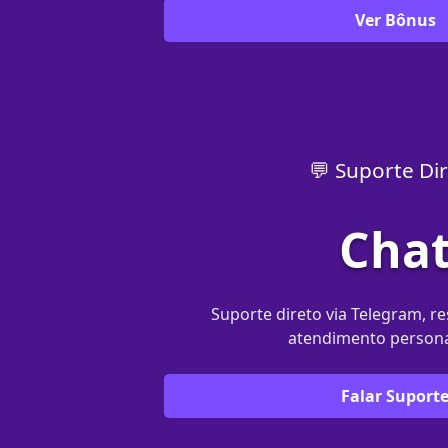
Ver Bônus
💬 Suporte Di
Cha
Suporte direto via Telegram, r
atendimento persona
Falar Suport