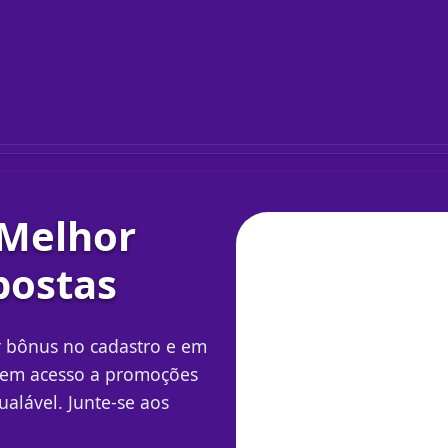
 Melhor
postas
 bônus no cadastro e em
tem acesso a promoções
ualável. Junte-se aos