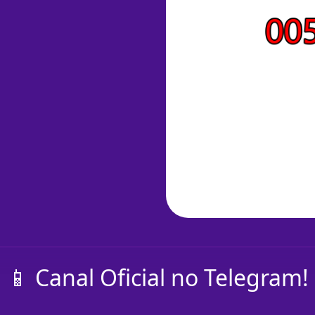
📱 Canal Oficial no Telegram!