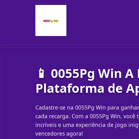
📱 0055Pg Win A
Plataforma de A
Cadastre-se na 0055Pg Win para ganhar
cada recarga. Com a 0055Pg Win, você 
incríveis e uma experiência de jogo inig
vencedores agora!