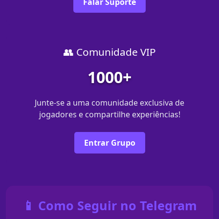
Falar Suporte
👥 Comunidade VIP
1000+
Junte-se a uma comunidade exclusiva de
jogadores e compartilhe experiências!
Entrar Grupo
📱 Como Seguir no Telegram