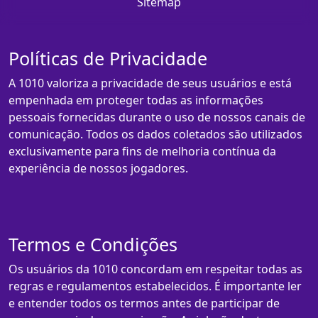
Sitemap
Políticas de Privacidade
A 1010 valoriza a privacidade de seus usuários e está
empenhada em proteger todas as informações
pessoais fornecidas durante o uso de nossos canais de
comunicação. Todos os dados coletados são utilizados
exclusivamente para fins de melhoria contínua da
experiência de nossos jogadores.
Termos e Condições
Os usuários da 1010 concordam em respeitar todas as
regras e regulamentos estabelecidos. É importante ler
e entender todos os termos antes de participar de