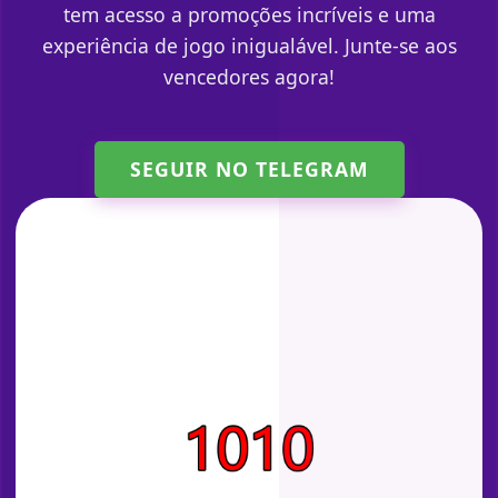
tem acesso a promoções incríveis e uma
experiência de jogo inigualável. Junte-se aos
vencedores agora!
SEGUIR NO TELEGRAM