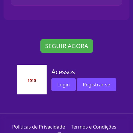
SEGUIR AGORA
Acessos
Login
Registrar-se
Políticas de Privacidade
Termos e Condições