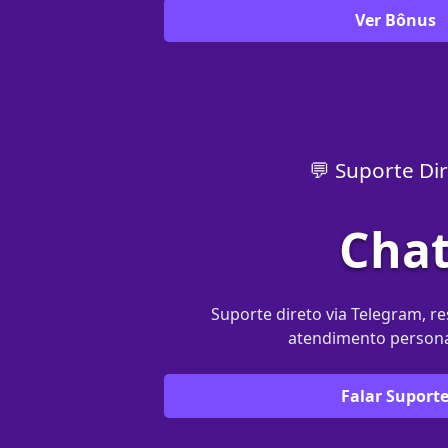
Ver Bônus
💬 Suporte Di
Cha
Suporte direto via Telegram, r
atendimento persona
Falar Suport