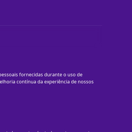
pessoais fornecidas durante o uso de
elhoria contínua da experiência de nossos