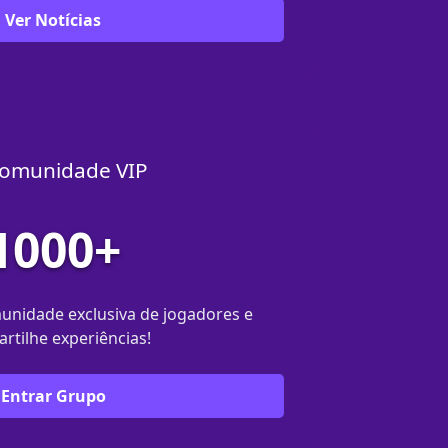
Ver Notícias
Comunidade VIP
1000+
unidade exclusiva de jogadores e
rtilhe experiências!
Entrar Grupo