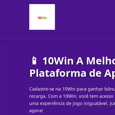
📱 10Win A Melh
Plataforma de A
Cadastre-se na 10Win para ganhar bônu
recarga. Com a 10Win, você tem acesso 
uma experiência de jogo inigualável. J
agora!