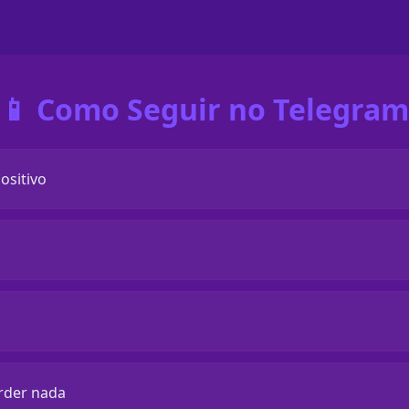
📱 Como Seguir no Telegram
ositivo
erder nada