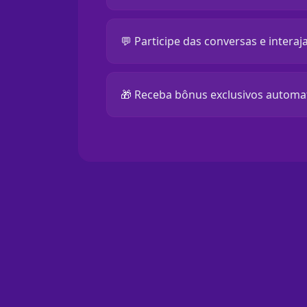
💬 Participe das conversas e interaj
🎁 Receba bônus exclusivos autom