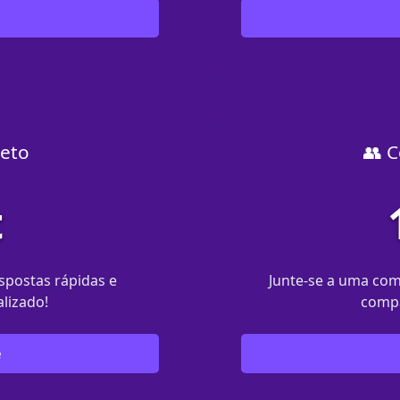
reto
👥 
t
espostas rápidas e
Junte-se a uma com
lizado!
compa
e