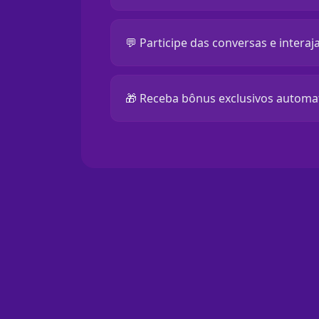
💬 Participe das conversas e interaj
🎁 Receba bônus exclusivos autom