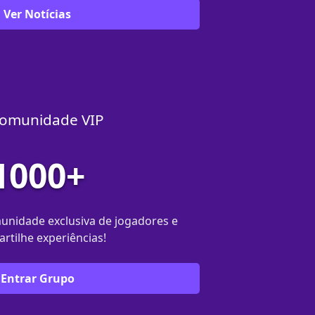
Ver Notícias
Comunidade VIP
1000+
unidade exclusiva de jogadores e
rtilhe experiências!
Entrar Grupo