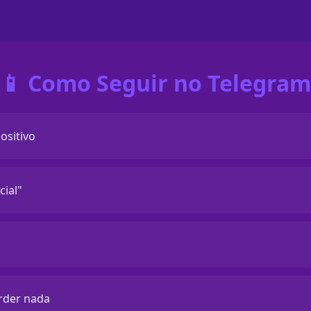
📱 Como Seguir no Telegram
ositivo
cial"
erder nada