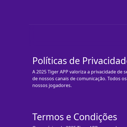
Políticas de Privacida
A 2025 Tiger APP valoriza a privacidade de
de nossos canais de comunicação. Todos os 
nossos jogadores.
Termos e Condições