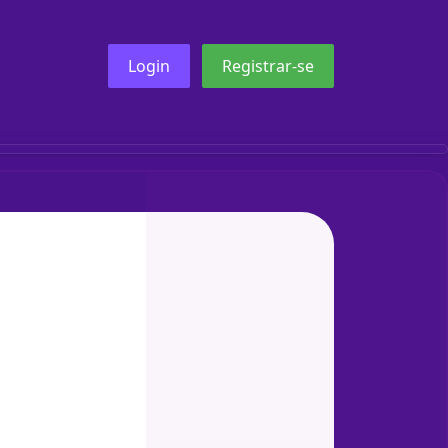
Login
Registrar-se