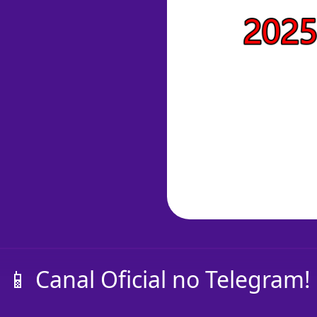
📱 Canal Oficial no Telegram!