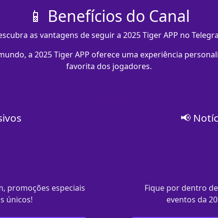
📱 Benefícios do Canal
scubra as vantagens de seguir a 2025 Tiger APP no Teleg
undo, a 2025 Tiger APP oferece uma experiência personaliz
favorita dos jogadores.
sivos
📢 Notí
m, promoções especiais
Fique por dentro d
s únicos!
eventos da 20