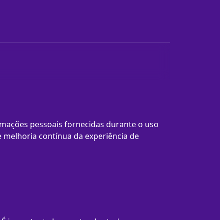
rmações pessoais fornecidas durante o uso
e melhoria contínua da experiência de