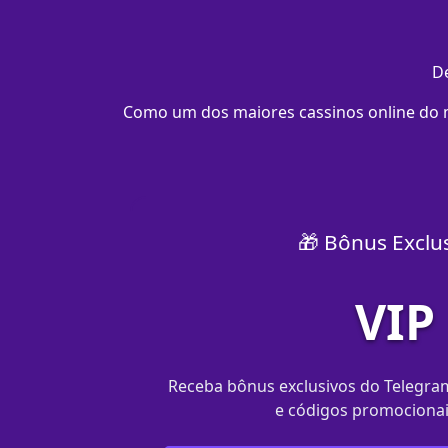
De
Como um dos maiores cassinos online do m
🎁 Bônus Exclu
VIP
Receba bônus exclusivos do Telegra
e códigos promocionai