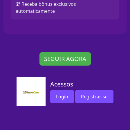
🎁 Receba bônus exclusivos
automaticamente
SEGUIR AGORA
Acessos
Login
Registrar-se