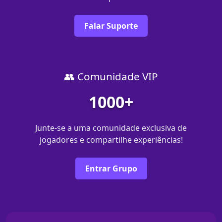
Falar Suporte
👥 Comunidade VIP
1000+
Junte-se a uma comunidade exclusiva de
jogadores e compartilhe experiências!
Entrar Grupo