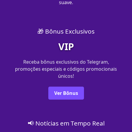
suave.
🎁 Bônus Exclusivos
VIP
Receba bônus exclusivos do Telegram,
promoções especiais e códigos promocionais
únicos!
Ver Bônus
📢 Notícias em Tempo Real