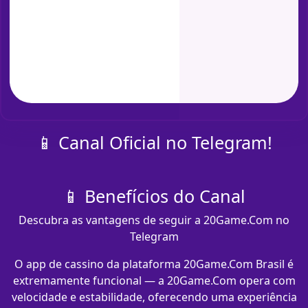
📱 Canal Oficial no Telegram!
📱 Benefícios do Canal
Descubra as vantagens de seguir a 20Game.Com no
Telegram
O app de cassino da plataforma 20Game.Com Brasil é
extremamente funcional — a 20Game.Com opera com
velocidade e estabilidade, oferecendo uma experiência