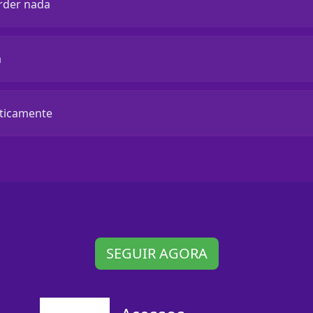
erder nada
a
aticamente
SEGUIR AGORA