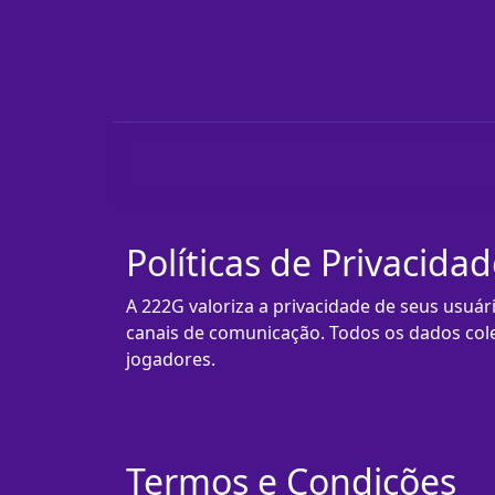
Políticas de Privacida
A 222G valoriza a privacidade de seus usuá
canais de comunicação. Todos os dados cole
jogadores.
Termos e Condições