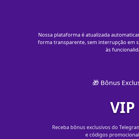
Nossa plataforma é atualizada automaticam
forma transparente, sem interrupção em s
às funcionalid
🎁 Bônus Exclu
VIP
Receba bônus exclusivos do Telegra
e códigos promocionai