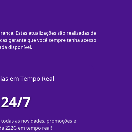
ança. Estas atualizações são realizadas de
icas garante que você sempre tenha acesso
ada disponível.
cias em Tempo Real
24/7
e todas as novidades, promoções e
da 222G em tempo real!