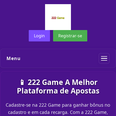
Login
Registrar-se
Menu
📱 222 Game A Melhor
Plataforma de Apostas
Cadastre-se na 222 Game para ganhar bônus no
cadastro e em cada recarga. Com a 222 Game,