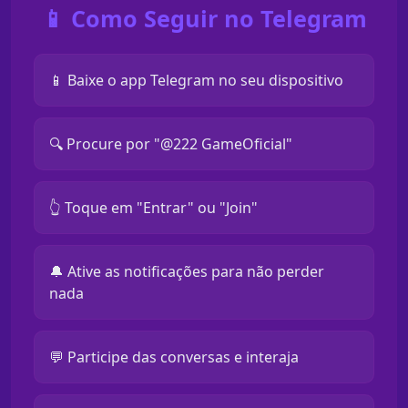
📱 Como Seguir no Telegram
📱 Baixe o app Telegram no seu dispositivo
🔍 Procure por "@222 GameOficial"
👆 Toque em "Entrar" ou "Join"
🔔 Ative as notificações para não perder
nada
💬 Participe das conversas e interaja