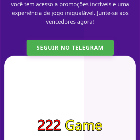
você tem acesso a promoções incríveis e uma
experiência de jogo inigualável. Junte-se aos
vencedores agora!
SEGUIR NO TELEGRAM