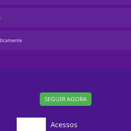
a
aticamente
SEGUIR AGORA
Acessos