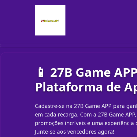
📱 27B Game APP
Plataforma de A
Cadastre-se na 27B Game APP para gan
em cada recarga. Com a 27B Game APP, 
promoções incríveis e uma experiência d
Junte-se aos vencedores agora!