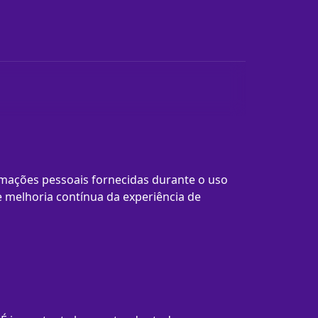
rmações pessoais fornecidas durante o uso
e melhoria contínua da experiência de