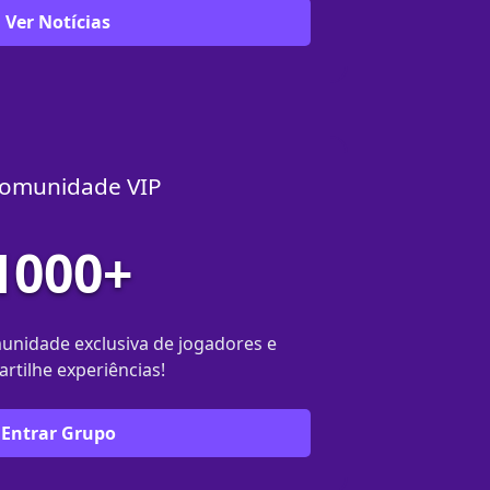
Ver Notícias
Comunidade VIP
1000+
unidade exclusiva de jogadores e
rtilhe experiências!
Entrar Grupo