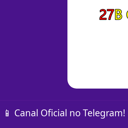
📱 Canal Oficial no Telegram!