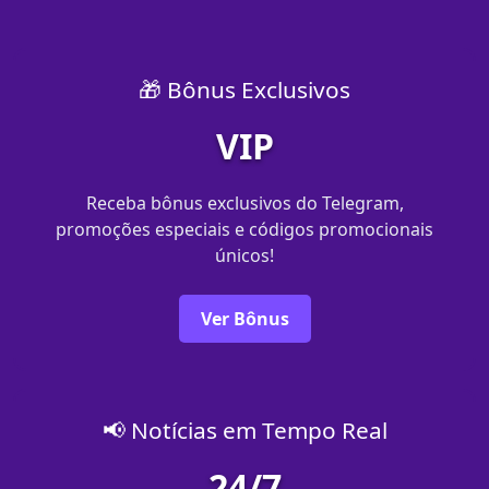
🎁 Bônus Exclusivos
VIP
Receba bônus exclusivos do Telegram,
promoções especiais e códigos promocionais
únicos!
Ver Bônus
📢 Notícias em Tempo Real
24/7