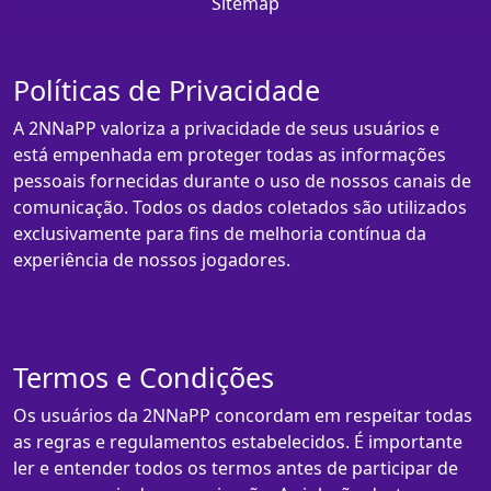
Sitemap
Políticas de Privacidade
A 2NNaPP valoriza a privacidade de seus usuários e
está empenhada em proteger todas as informações
pessoais fornecidas durante o uso de nossos canais de
comunicação. Todos os dados coletados são utilizados
exclusivamente para fins de melhoria contínua da
experiência de nossos jogadores.
Termos e Condições
Os usuários da 2NNaPP concordam em respeitar todas
as regras e regulamentos estabelecidos. É importante
ler e entender todos os termos antes de participar de