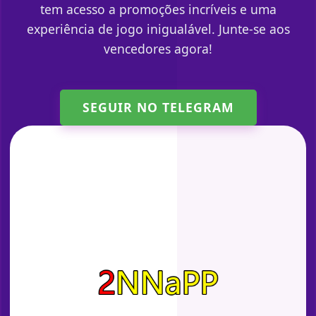
tem acesso a promoções incríveis e uma
experiência de jogo inigualável. Junte-se aos
vencedores agora!
SEGUIR NO TELEGRAM