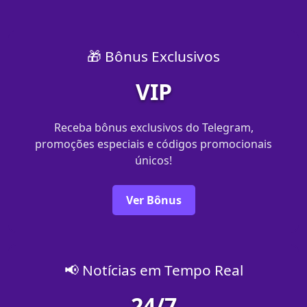
🎁 Bônus Exclusivos
VIP
Receba bônus exclusivos do Telegram,
promoções especiais e códigos promocionais
únicos!
Ver Bônus
📢 Notícias em Tempo Real
24/7