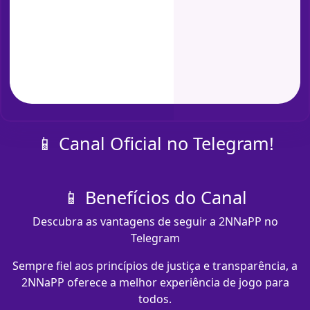
📱 Canal Oficial no Telegram!
📱 Benefícios do Canal
Descubra as vantagens de seguir a 2NNaPP no
Telegram
Sempre fiel aos princípios de justiça e transparência, a
2NNaPP oferece a melhor experiência de jogo para
todos.