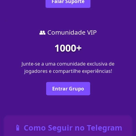
Falar Suporte
👥 Comunidade VIP
1000+
Junte-se a uma comunidade exclusiva de
jogadores e compartilhe experiências!
Entrar Grupo
📱 Como Seguir no Telegram