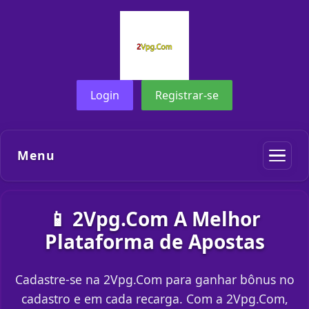
Login
Registrar-se
Menu
📱 2Vpg.Com A Melhor
Plataforma de Apostas
Cadastre-se na 2Vpg.Com para ganhar bônus no
cadastro e em cada recarga. Com a 2Vpg.Com,