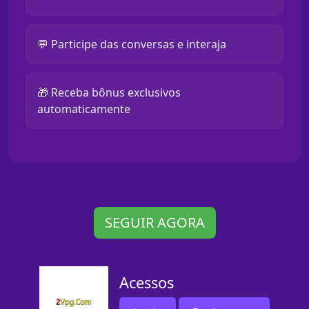
💬 Participe das conversas e interaja
🎁 Receba bônus exclusivos
automaticamente
SEGUIR AGORA
Acessos