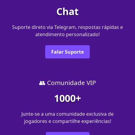
Chat
Suporte direto via Telegram, respostas rápidas e
atendimento personalizado!
Falar Suporte
👥 Comunidade VIP
1000+
Junte-se a uma comunidade exclusiva de
jogadores e compartilhe experiências!