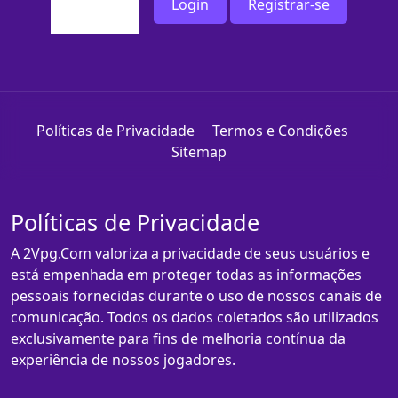
Login
Registrar-se
Políticas de Privacidade
Termos e Condições
Sitemap
Políticas de Privacidade
A 2Vpg.Com valoriza a privacidade de seus usuários e
está empenhada em proteger todas as informações
pessoais fornecidas durante o uso de nossos canais de
comunicação. Todos os dados coletados são utilizados
exclusivamente para fins de melhoria contínua da
experiência de nossos jogadores.