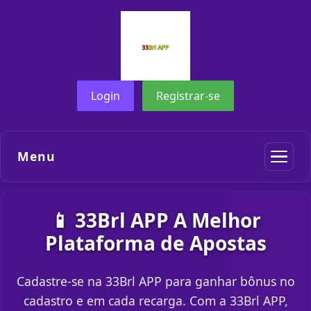
Login
Registrar-se
Menu
📱 33Brl APP A Melhor
Plataforma de Apostas
Cadastre-se na 33Brl APP para ganhar bônus no
cadastro e em cada recarga. Com a 33Brl APP,