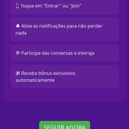
👆 Toque em "Entrar" ou "Join"
🔔 Ative as notificações para não perder
nada
💬 Participe das conversas e interaja
🎁 Receba bônus exclusivos
automaticamente
SEGUIR AGORA