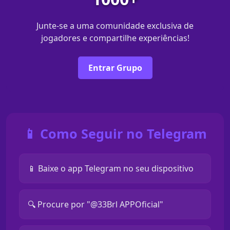
Junte-se a uma comunidade exclusiva de
jogadores e compartilhe experiências!
Entrar Grupo
📱 Como Seguir no Telegram
📱 Baixe o app Telegram no seu dispositivo
🔍 Procure por "@33Brl APPOficial"