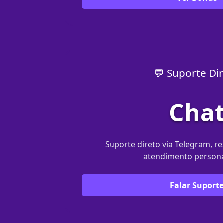
💬 Suporte Di
Cha
Suporte direto via Telegram, r
atendimento persona
Falar Suport