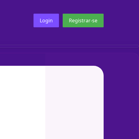
Login
Registrar-se