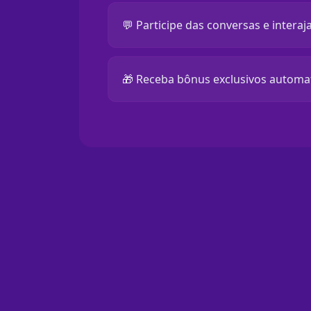
💬 Participe das conversas e interaj
🎁 Receba bônus exclusivos autom