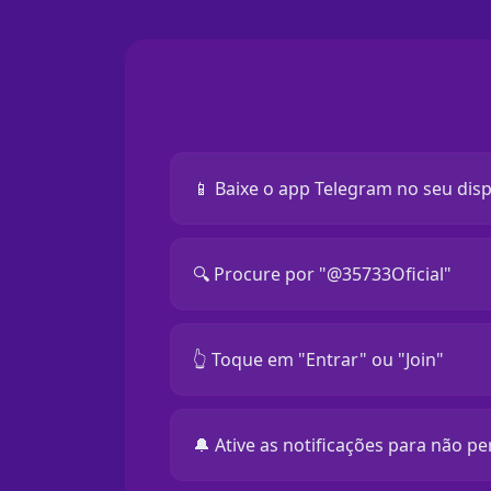
📱 Baixe o app Telegram no seu disp
🔍 Procure por "@35733Oficial"
👆 Toque em "Entrar" ou "Join"
🔔 Ative as notificações para não p