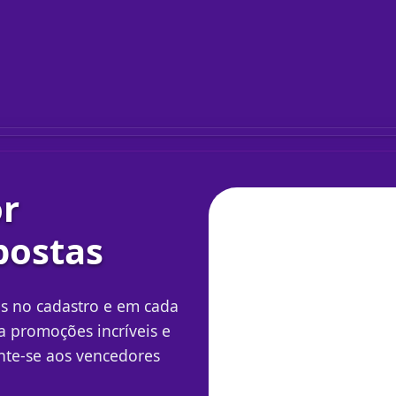
or
postas
s no cadastro e em cada
a promoções incríveis e
unte-se aos vencedores