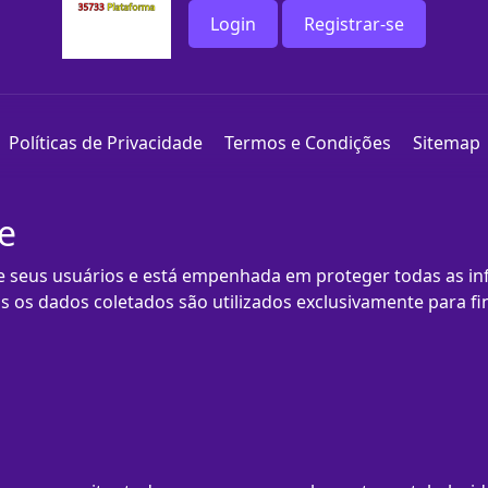
Login
Registrar-se
Políticas de Privacidade
Termos e Condições
Sitemap
de
de seus usuários e está empenhada em proteger todas as i
 os dados coletados são utilizados exclusivamente para fi