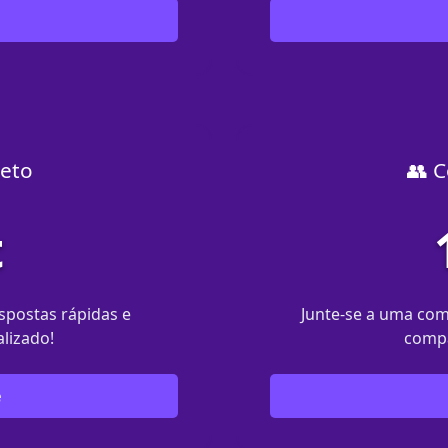
reto
👥 
t
espostas rápidas e
Junte-se a uma com
lizado!
compa
e