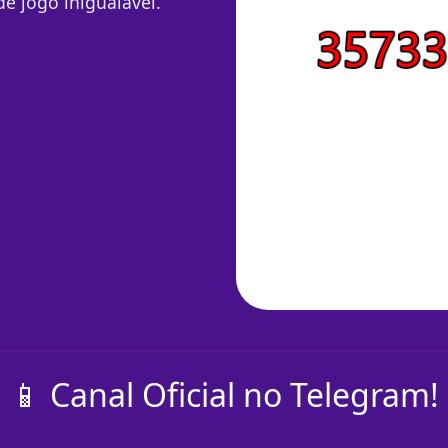
e jogo inigualável.
📱 Canal Oficial no Telegram!