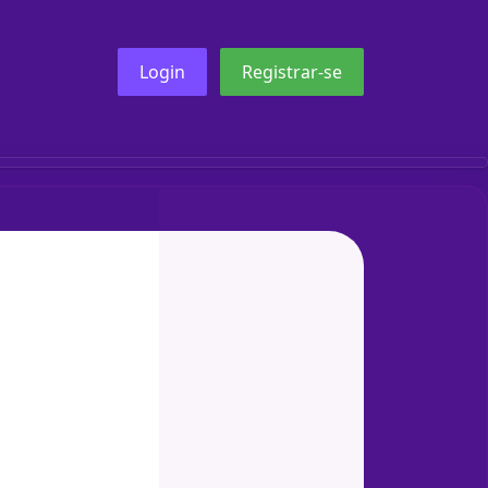
Login
Registrar-se