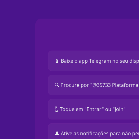
📱 Baixe o app Telegram no seu disp
🔍 Procure por "@35733 PlataformaO
👆 Toque em "Entrar" ou "Join"
🔔 Ative as notificações para não p