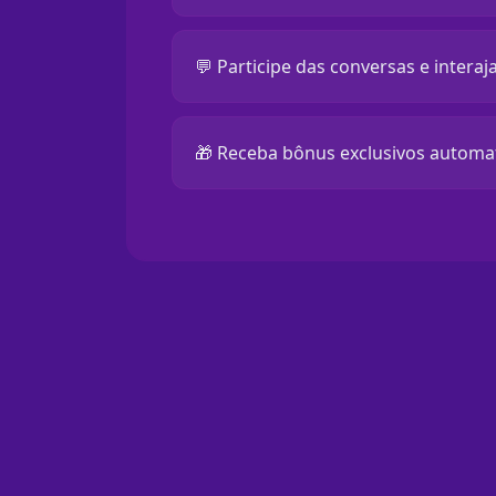
💬 Participe das conversas e interaj
🎁 Receba bônus exclusivos autom