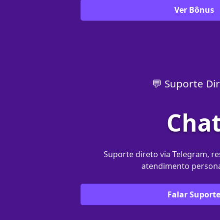
Ver Bônus
💬 Suporte Di
Cha
Suporte direto via Telegram, r
atendimento persona
Falar Suport