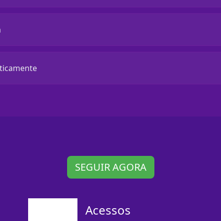
a
aticamente
SEGUIR AGORA
Acessos