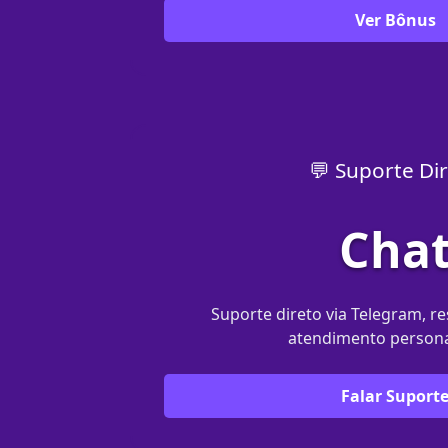
Ver Bônus
💬 Suporte Di
Cha
Suporte direto via Telegram, r
atendimento persona
Falar Suport