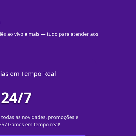
m
iês ao vivo e mais — tudo para atender aos
cias em Tempo Real
24/7
e todas as novidades, promoções e
357.Games em tempo real!