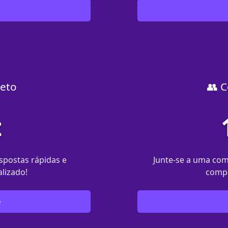
reto
👥 
t
espostas rápidas e
Junte-se a uma com
lizado!
compa
e