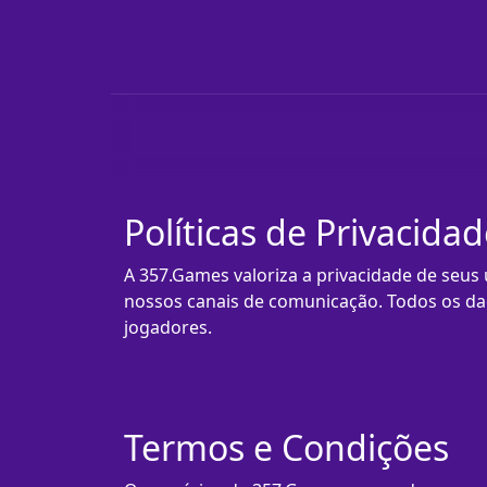
Políticas de Privacida
A 357.Games valoriza a privacidade de seu
nossos canais de comunicação. Todos os dad
jogadores.
Termos e Condições