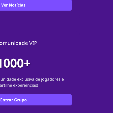
Ver Notícias
Comunidade VIP
1000+
unidade exclusiva de jogadores e
rtilhe experiências!
Entrar Grupo