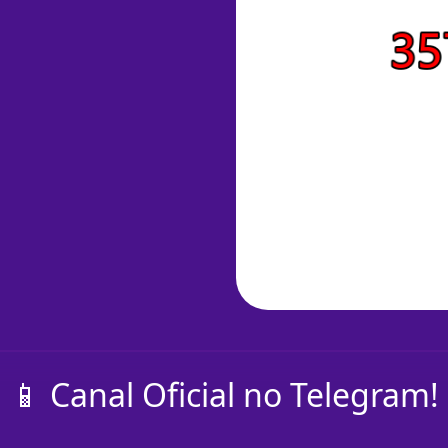
📱 Canal Oficial no Telegram!