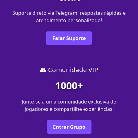
Suporte direto via Telegram, respostas rápidas e
atendimento personalizado!
Falar Suporte
👥 Comunidade VIP
1000+
Junte-se a uma comunidade exclusiva de
jogadores e compartilhe experiências!
Entrar Grupo