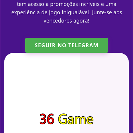
tem acesso a promoções incríveis e uma
experiência de jogo inigualável. Junte-se aos
vencedores agora!
SEGUIR NO TELEGRAM