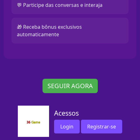
💬 Participe das conversas e interaja
🎁 Receba bônus exclusivos
automaticamente
SEGUIR AGORA
Acessos
Login
Registrar-se