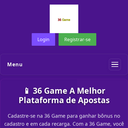
Login
Registrar-se
Menu
📱 36 Game A Melhor
Plataforma de Apostas
Cadastre-se na 36 Game para ganhar bônus no
cadastro e em cada recarga. Com a 36 Game, você