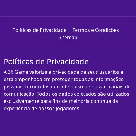
Políticas de Privacidade
Termos e Condições
Sitemap
Políticas de Privacidade
A 36 Game valoriza a privacidade de seus usuários e
está empenhada em proteger todas as informações
pessoais fornecidas durante o uso de nossos canais de
comunicação. Todos os dados coletados são utilizados
exclusivamente para fins de melhoria contínua da
experiência de nossos jogadores.