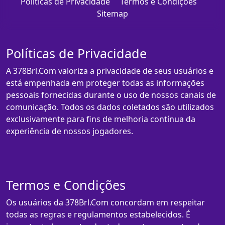
Políticas de Privacidade
Termos e Condições
Sitemap
Políticas de Privacidade
A 378Brl.Com valoriza a privacidade de seus usuários e
está empenhada em proteger todas as informações
pessoais fornecidas durante o uso de nossos canais de
comunicação. Todos os dados coletados são utilizados
exclusivamente para fins de melhoria contínua da
experiência de nossos jogadores.
Termos e Condições
Os usuários da 378Brl.Com concordam em respeitar
todas as regras e regulamentos estabelecidos. É