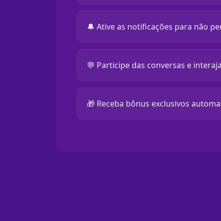
🔔 Ative as notificações para não p
💬 Participe das conversas e interaj
🎁 Receba bônus exclusivos autom