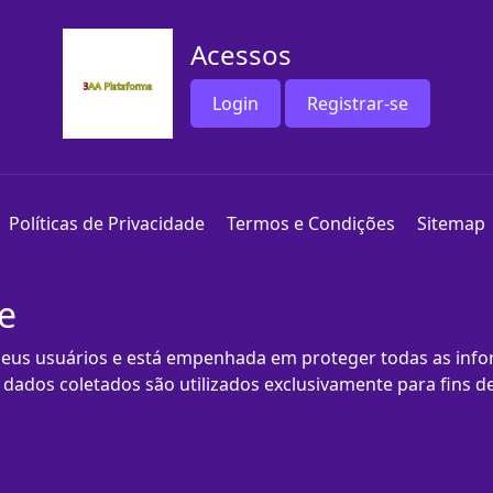
Acessos
Login
Registrar-se
Políticas de Privacidade
Termos e Condições
Sitemap
de
 seus usuários e está empenhada em proteger todas as inf
dados coletados são utilizados exclusivamente para fins d