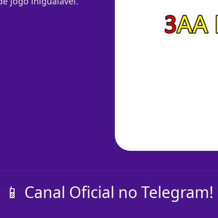
e jogo inigualável.
📱 Canal Oficial no Telegram!