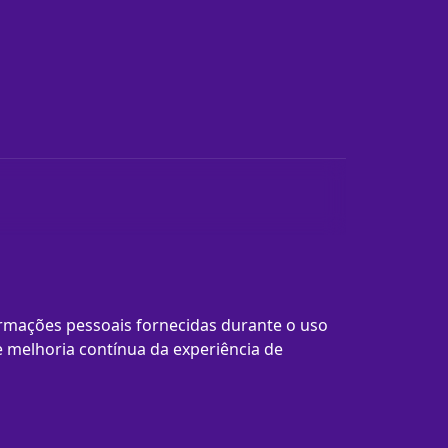
ormações pessoais fornecidas durante o uso
e melhoria contínua da experiência de