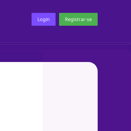
Login
Registrar-se