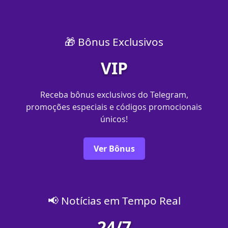
🎁 Bônus Exclusivos
VIP
Receba bônus exclusivos do Telegram,
promoções especiais e códigos promocionais
únicos!
Ver Bônus
📢 Notícias em Tempo Real
24/7