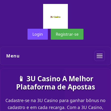
Login
Registrar-se
Menu
📱 3U Casino A Melhor
Plataforma de Apostas
Cadastre-se na 3U Casino para ganhar bônus no
cadastro e em cada recarga. Com a 3U Casino,