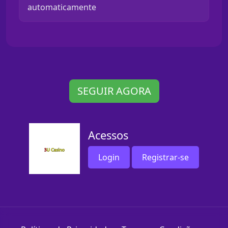
automaticamente
SEGUIR AGORA
Acessos
Login
Registrar-se