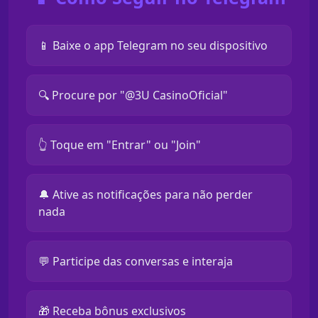
📱 Baixe o app Telegram no seu dispositivo
🔍 Procure por "@3U CasinoOficial"
👆 Toque em "Entrar" ou "Join"
🔔 Ative as notificações para não perder
nada
💬 Participe das conversas e interaja
🎁 Receba bônus exclusivos