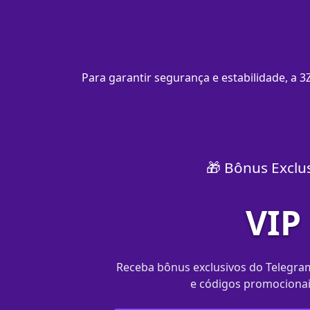
Para garantir segurança e estabilidade, a 
🎁 Bônus Exclu
VIP
Receba bônus exclusivos do Telegra
e códigos promocionai