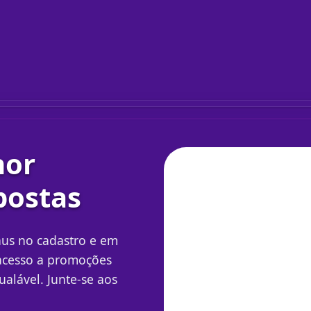
hor
postas
us no cadastro e em
acesso a promoções
ualável. Junte-se aos