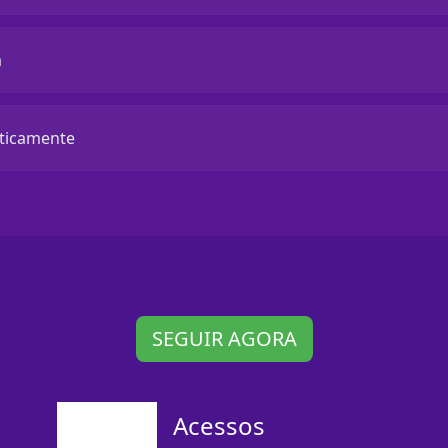
a
aticamente
SEGUIR AGORA
Acessos