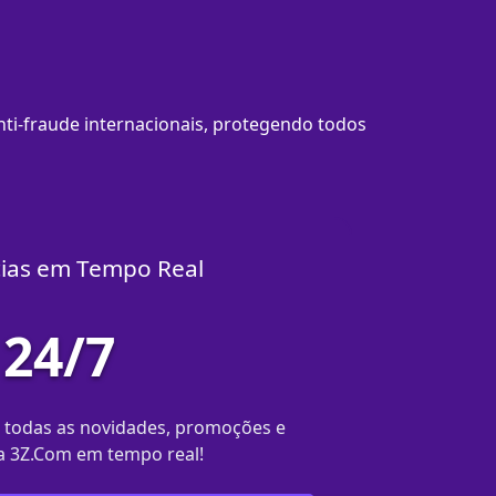
nti-fraude internacionais, protegendo todos
cias em Tempo Real
24/7
e todas as novidades, promoções e
a 3Z.Com em tempo real!