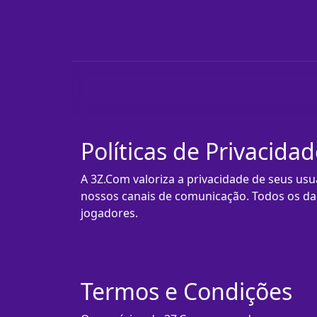
Políticas de Privacida
A 3Z.Com valoriza a privacidade de seus us
nossos canais de comunicação. Todos os dad
jogadores.
Termos e Condições