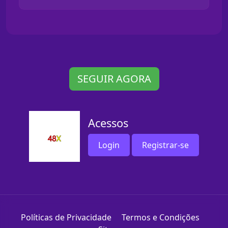
SEGUIR AGORA
Acessos
Login
Registrar-se
Políticas de Privacidade
Termos e Condições