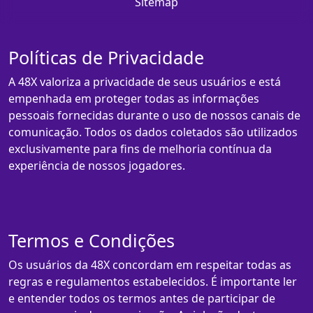
Sitemap
Políticas de Privacidade
A 48X valoriza a privacidade de seus usuários e está
empenhada em proteger todas as informações
pessoais fornecidas durante o uso de nossos canais de
comunicação. Todos os dados coletados são utilizados
exclusivamente para fins de melhoria contínua da
experiência de nossos jogadores.
Termos e Condições
Os usuários da 48X concordam em respeitar todas as
regras e regulamentos estabelecidos. É importante ler
e entender todos os termos antes de participar de