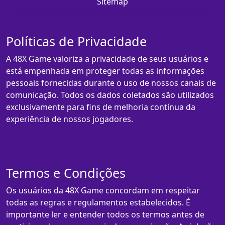
Sitemap
Políticas de Privacidade
A 48X Game valoriza a privacidade de seus usuários e
está empenhada em proteger todas as informações
pessoais fornecidas durante o uso de nossos canais de
comunicação. Todos os dados coletados são utilizados
exclusivamente para fins de melhoria contínua da
experiência de nossos jogadores.
Termos e Condições
Os usuários da 48X Game concordam em respeitar
todas as regras e regulamentos estabelecidos. É
importante ler e entender todos os termos antes de