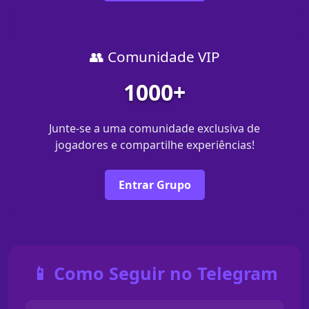
👥 Comunidade VIP
1000+
Junte-se a uma comunidade exclusiva de
jogadores e compartilhe experiências!
Entrar Grupo
📱 Como Seguir no Telegram