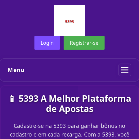
Login
Registrar-se
Menu
📱 5393 A Melhor Plataforma
de Apostas
Cadastre-se na 5393 para ganhar bônus no
cadastro e em cada recarga. Com a 5393, você