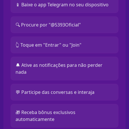
📱 Baixe o app Telegram no seu dispositivo
🔍 Procure por "@5393Oficial"
👆 Toque em "Entrar" ou "Join"
🔔 Ative as notificações para não perder
nada
💬 Participe das conversas e interaja
🎁 Receba bônus exclusivos
automaticamente