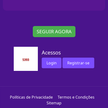
SEGUIR AGORA
Acessos
Login
Registrar-se
Políticas de Privacidade
Termos e Condições
Sitemap