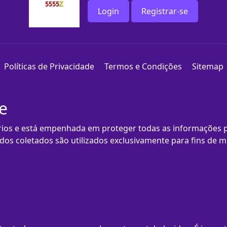
Login
Registrar-se
Políticas de Privacidade
Termos e Condições
Sitemap
de
ários e está empenhada em proteger todas as informações 
os coletados são utilizados exclusivamente para fins de m