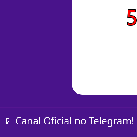
📱 Canal Oficial no Telegram!