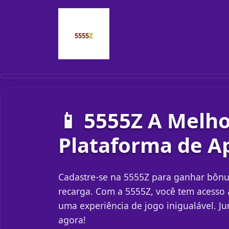
📱 5555Z A Melh
Plataforma de A
Cadastre-se na 5555Z para ganhar bônu
recarga. Com a 5555Z, você tem acesso 
uma experiência de jogo inigualável. J
agora!