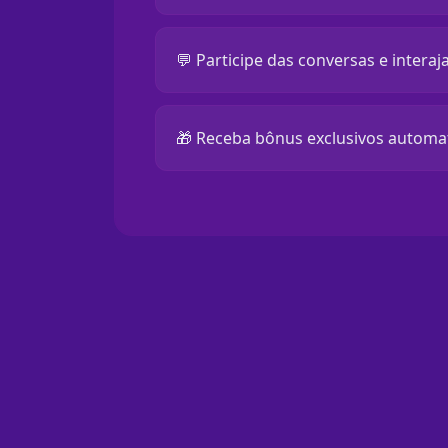
💬 Participe das conversas e interaj
🎁 Receba bônus exclusivos autom