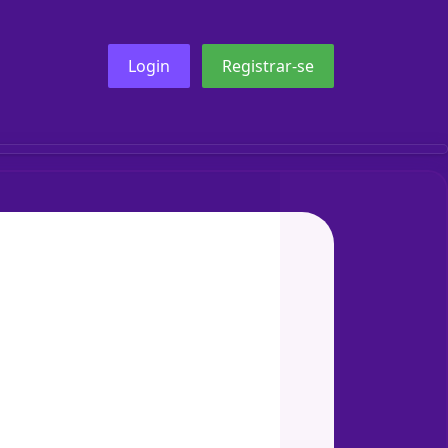
Login
Registrar-se