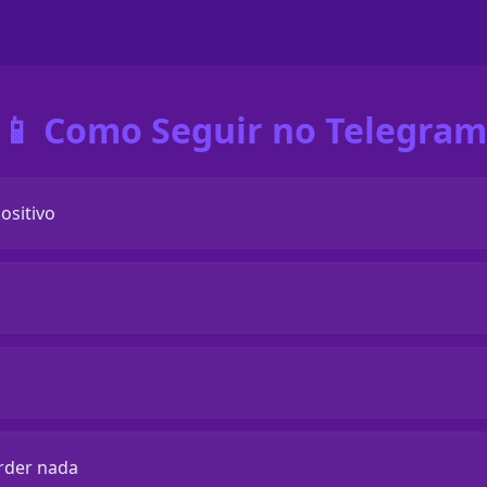
📱 Como Seguir no Telegram
ositivo
erder nada