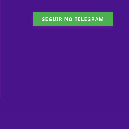
SEGUIR NO TELEGRAM