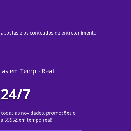
e apostas e os conteúdos de entretenimento
cias em Tempo Real
24/7
e todas as novidades, promoções e
da 5555Z em tempo real!