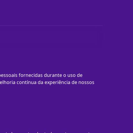
pessoais fornecidas durante o uso de
elhoria contínua da experiência de nossos