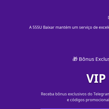
A 555U Baixar mantém um serviço de excelê
🎁 Bônus Exclu
VIP
Receba bônus exclusivos do Telegra
e códigos promocionai