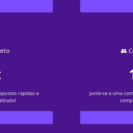
reto
👥 
t
espostas rápidas e
Junte-se a uma com
lizado!
compa
e