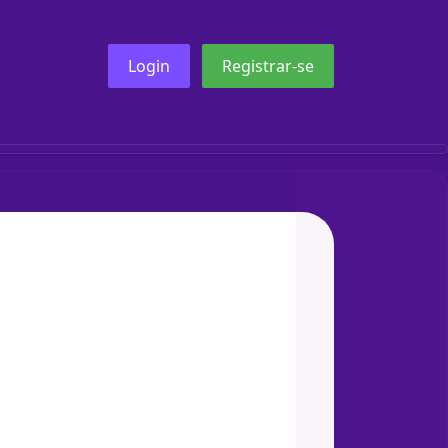
Login
Registrar-se