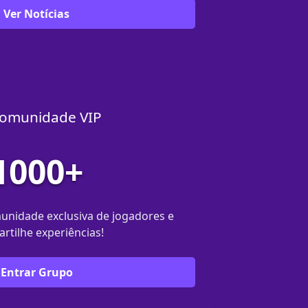
Ver Notícias
Comunidade VIP
1000+
unidade exclusiva de jogadores e
rtilhe experiências!
Entrar Grupo