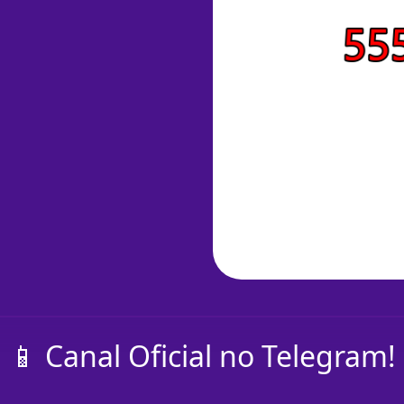
📱 Canal Oficial no Telegram!