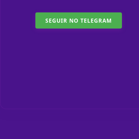
SEGUIR NO TELEGRAM