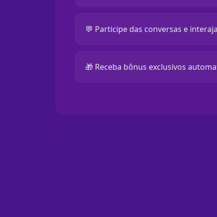
💬 Participe das conversas e interaj
🎁 Receba bônus exclusivos autom