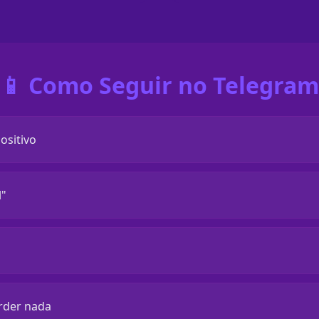
📱 Como Seguir no Telegram
ositivo
l"
erder nada