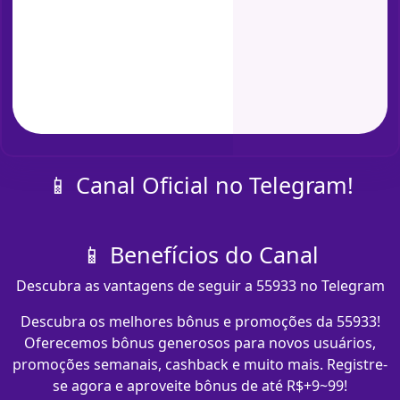
📱 Canal Oficial no Telegram!
📱 Benefícios do Canal
Descubra as vantagens de seguir a 55933 no Telegram
Descubra os melhores bônus e promoções da 55933!
Oferecemos bônus generosos para novos usuários,
promoções semanais, cashback e muito mais. Registre-
se agora e aproveite bônus de até R$+9~99!