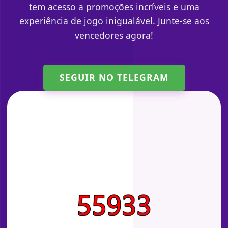
tem acesso a promoções incríveis e uma
experiência de jogo inigualável. Junte-se aos
vencedores agora!
SEGUIR NO TELEGRAM