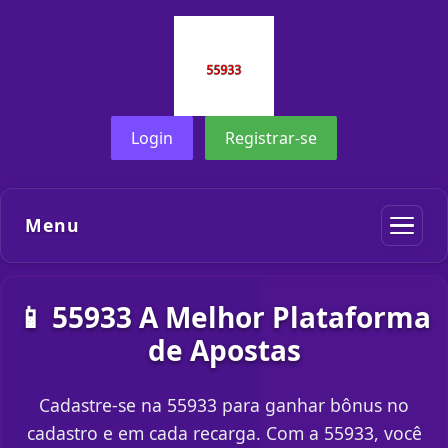
Login
Registrar-se
Menu
📱 55933 A Melhor Plataforma
de Apostas
Cadastre-se na 55933 para ganhar bônus no
cadastro e em cada recarga. Com a 55933, você