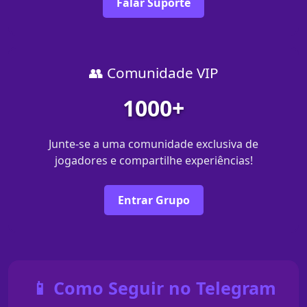
Falar Suporte
👥 Comunidade VIP
1000+
Junte-se a uma comunidade exclusiva de
jogadores e compartilhe experiências!
Entrar Grupo
📱 Como Seguir no Telegram