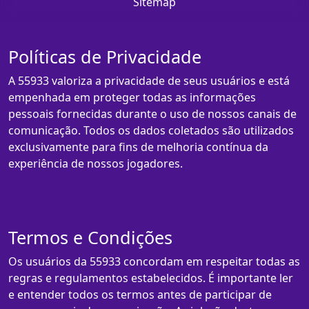
Sitemap
Políticas de Privacidade
A 55933 valoriza a privacidade de seus usuários e está
empenhada em proteger todas as informações
pessoais fornecidas durante o uso de nossos canais de
comunicação. Todos os dados coletados são utilizados
exclusivamente para fins de melhoria contínua da
experiência de nossos jogadores.
Termos e Condições
Os usuários da 55933 concordam em respeitar todas as
regras e regulamentos estabelecidos. É importante ler
e entender todos os termos antes de participar de