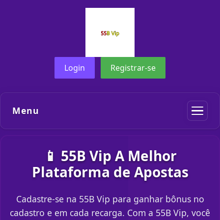
Login
Registrar-se
Menu
📱 55B Vip A Melhor
Plataforma de Apostas
Cadastre-se na 55B Vip para ganhar bônus no
cadastro e em cada recarga. Com a 55B Vip, você