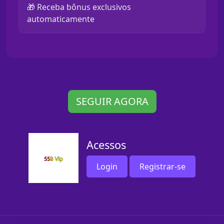
🎁 Receba bônus exclusivos
automaticamente
SEGUIR AGORA
Acessos
Login
Registrar-se