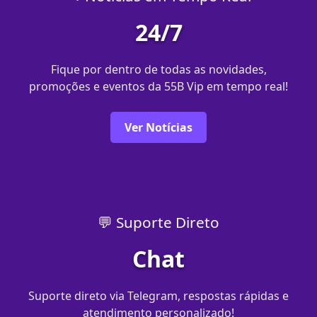
24/7
Fique por dentro de todas as novidades,
promoções e eventos da 55B Vip em tempo real!
Ver Notícias
💬 Suporte Direto
Chat
Suporte direto via Telegram, respostas rápidas e
atendimento personalizado!