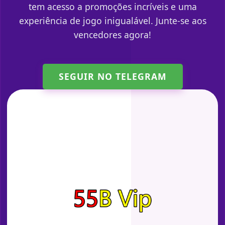
tem acesso a promoções incríveis e uma
experiência de jogo inigualável. Junte-se aos
vencedores agora!
SEGUIR NO TELEGRAM