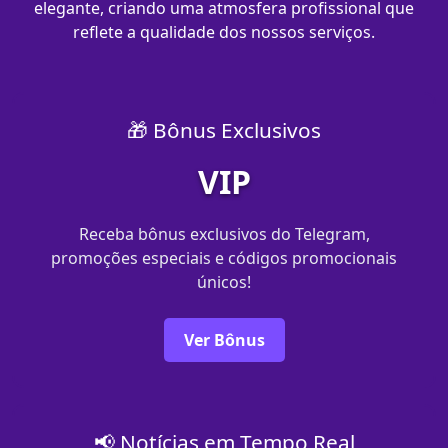
elegante, criando uma atmosfera profissional que
reflete a qualidade dos nossos serviços.
🎁 Bônus Exclusivos
VIP
Receba bônus exclusivos do Telegram,
promoções especiais e códigos promocionais
únicos!
Ver Bônus
📢 Notícias em Tempo Real