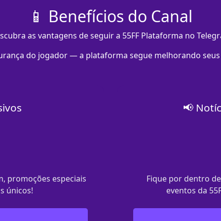
📱 Benefícios do Canal
scubra as vantagens de seguir a 55FF Plataforma no Teleg
gurança do jogador — a plataforma segue melhorando seus s
sivos
📢 Notí
m, promoções especiais
Fique por dentro d
s únicos!
eventos da 55