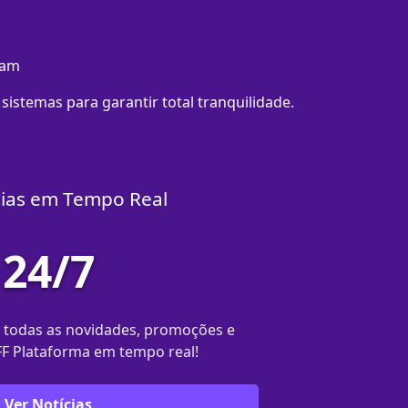
ram
istemas para garantir total tranquilidade.
cias em Tempo Real
24/7
e todas as novidades, promoções e
FF Plataforma em tempo real!
Ver Notícias