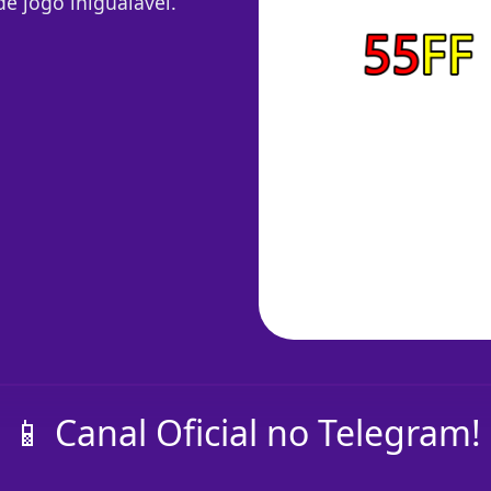
e jogo inigualável.
📱 Canal Oficial no Telegram!