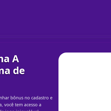
ma A
ma de
anhar bônus no cadastro e
, você tem acesso a