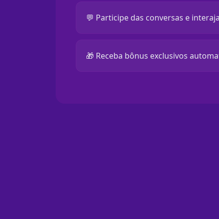
💬 Participe das conversas e interaj
🎁 Receba bônus exclusivos autom