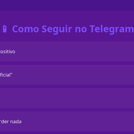
📱 Como Seguir no Telegram
ositivo
icial"
erder nada