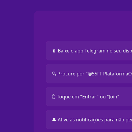
📱 Baixe o app Telegram no seu disp
🔍 Procure por "@55FF PlataformaOf
👆 Toque em "Entrar" ou "Join"
🔔 Ative as notificações para não p