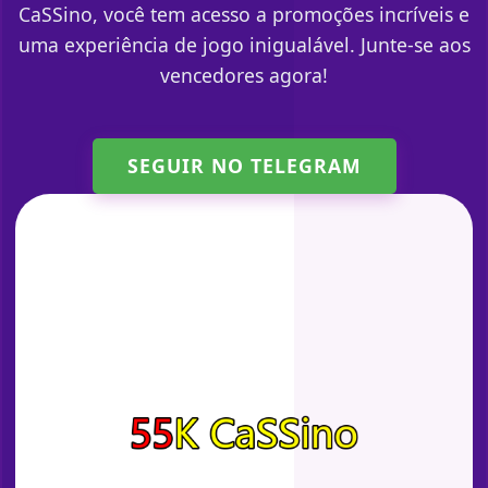
CaSSino, você tem acesso a promoções incríveis e
uma experiência de jogo inigualável. Junte-se aos
vencedores agora!
SEGUIR NO TELEGRAM