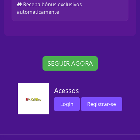
🎁 Receba bônus exclusivos
automaticamente
SEGUIR AGORA
Acessos
Login
Registrar-se