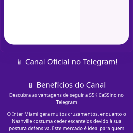
📱 Canal Oficial no Telegram!
📱 Benefícios do Canal
Descubra as vantagens de seguir a 55K CaSSino no
Telegram
O Inter Miami gera muitos cruzamentos, enquanto o
Nashville costuma ceder escanteios devido à sua
postura defensiva. Este mercado é ideal para quem