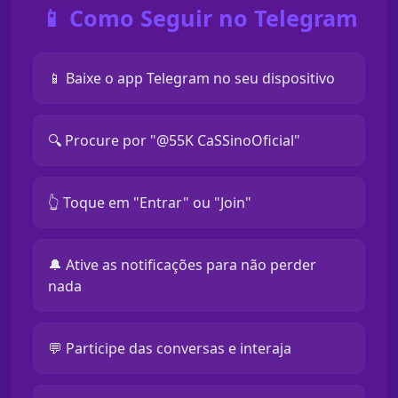
📱 Como Seguir no Telegram
📱 Baixe o app Telegram no seu dispositivo
🔍 Procure por "@55K CaSSinoOficial"
👆 Toque em "Entrar" ou "Join"
🔔 Ative as notificações para não perder
nada
💬 Participe das conversas e interaja