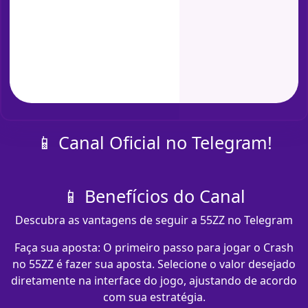
📱 Canal Oficial no Telegram!
📱 Benefícios do Canal
Descubra as vantagens de seguir a 55ZZ no Telegram
Faça sua aposta: O primeiro passo para jogar o Crash
no 55ZZ é fazer sua aposta. Selecione o valor desejado
diretamente na interface do jogo, ajustando de acordo
com sua estratégia.