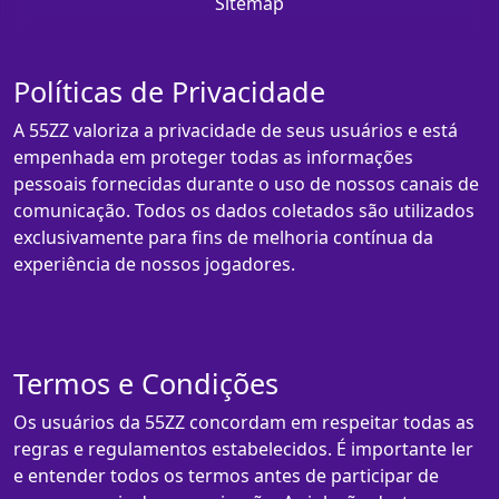
Sitemap
Políticas de Privacidade
A 55ZZ valoriza a privacidade de seus usuários e está
empenhada em proteger todas as informações
pessoais fornecidas durante o uso de nossos canais de
comunicação. Todos os dados coletados são utilizados
exclusivamente para fins de melhoria contínua da
experiência de nossos jogadores.
Termos e Condições
Os usuários da 55ZZ concordam em respeitar todas as
regras e regulamentos estabelecidos. É importante ler
e entender todos os termos antes de participar de