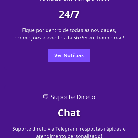
24/7
Fique por dentro de todas as novidades,
promoções e eventos da 56755 em tempo real!
Ver Notícias
💬 Suporte Direto
Chat
Suporte direto via Telegram, respostas rápidas e
atendimento personalizado!