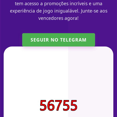
tem acesso a promoções incríveis e uma
experiência de jogo inigualável. Junte-se aos
vencedores agora!
SEGUIR NO TELEGRAM