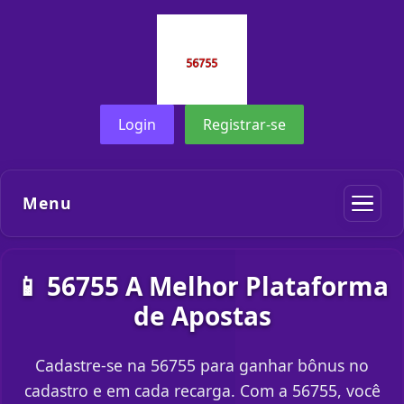
Login
Registrar-se
Menu
📱 56755 A Melhor Plataforma
de Apostas
Cadastre-se na 56755 para ganhar bônus no
cadastro e em cada recarga. Com a 56755, você