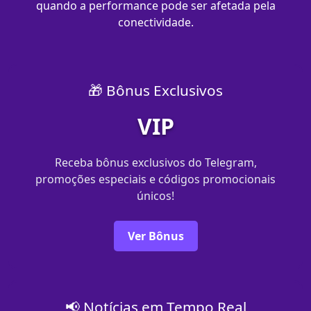
quando a performance pode ser afetada pela
conectividade.
🎁 Bônus Exclusivos
VIP
Receba bônus exclusivos do Telegram,
promoções especiais e códigos promocionais
únicos!
Ver Bônus
📢 Notícias em Tempo Real