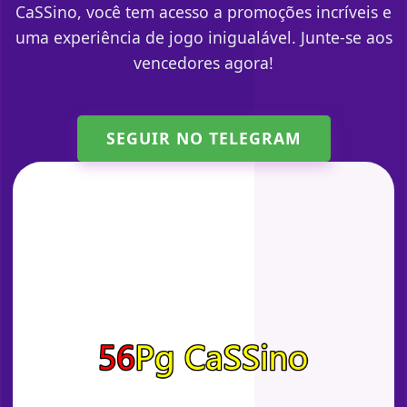
CaSSino, você tem acesso a promoções incríveis e
uma experiência de jogo inigualável. Junte-se aos
vencedores agora!
SEGUIR NO TELEGRAM