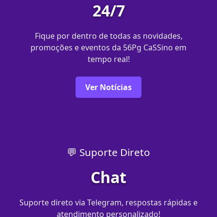
24/7
Fique por dentro de todas as novidades,
promoções e eventos da 56Pg CaSSino em
tempo real!
Ver Notícias
💬 Suporte Direto
Chat
Suporte direto via Telegram, respostas rápidas e
atendimento personalizado!