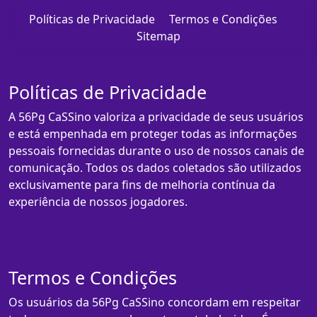
Políticas de Privacidade
Termos e Condições
Sitemap
Políticas de Privacidade
A 56Pg CaSSino valoriza a privacidade de seus usuários
e está empenhada em proteger todas as informações
pessoais fornecidas durante o uso de nossos canais de
comunicação. Todos os dados coletados são utilizados
exclusivamente para fins de melhoria contínua da
experiência de nossos jogadores.
Termos e Condições
Os usuários da 56Pg CaSSino concordam em respeitar