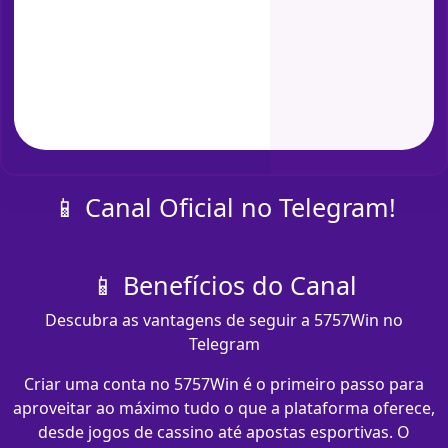
📱 Canal Oficial no Telegram!
📱 Benefícios do Canal
Descubra as vantagens de seguir a 5757Win no
Telegram
Criar uma conta no 5757Win é o primeiro passo para
aproveitar ao máximo tudo o que a plataforma oferece,
desde jogos de cassino até apostas esportivas. O