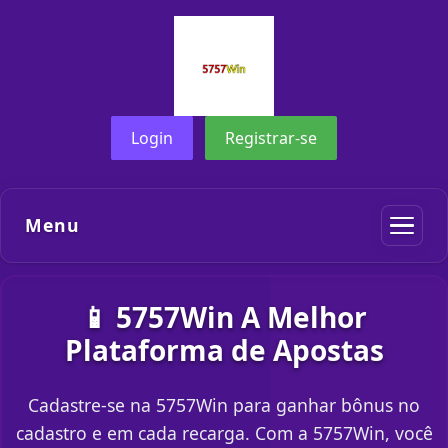
Login
Registrar-se
Menu
📱 5757Win A Melhor
Plataforma de Apostas
Cadastre-se na 5757Win para ganhar bônus no
cadastro e em cada recarga. Com a 5757Win, você