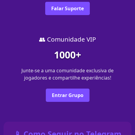
Falar Suporte
👥 Comunidade VIP
1000+
Junte-se a uma comunidade exclusiva de
jogadores e compartilhe experiências!
Entrar Grupo
📱 Como Seguir no Telegram