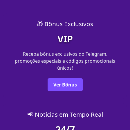
🎁 Bônus Exclusivos
VIP
Receba bônus exclusivos do Telegram,
promoções especiais e códigos promocionais
únicos!
Ver Bônus
📢 Notícias em Tempo Real
24/7