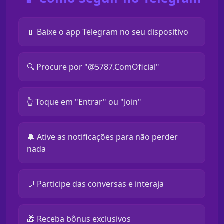
📱 Baixe o app Telegram no seu dispositivo
🔍 Procure por "@5787.ComOficial"
👆 Toque em "Entrar" ou "Join"
🔔 Ative as notificações para não perder
nada
💬 Participe das conversas e interaja
🎁 Receba bônus exclusivos