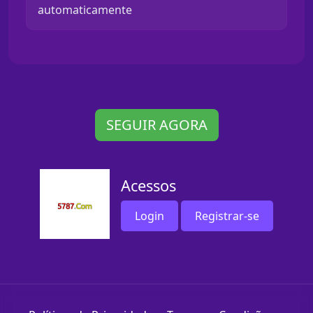
automaticamente
SEGUIR AGORA
Acessos
Login
Registrar-se