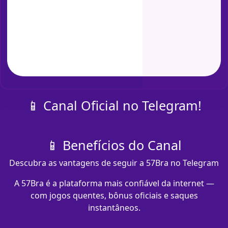
📱 Canal Oficial no Telegram!
📱 Benefícios do Canal
Descubra as vantagens de seguir a 57Bra no Telegram
A 57Bra é a plataforma mais confiável da internet —
com jogos quentes, bônus oficiais e saques
instantâneos.