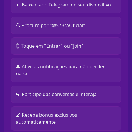
📱 Baixe o app Telegram no seu dispositivo
🔍 Procure por "@57BraOficial"
👆 Toque em "Entrar" ou "Join"
🔔 Ative as notificações para não perder
nada
💬 Participe das conversas e interaja
🎁 Receba bônus exclusivos
automaticamente