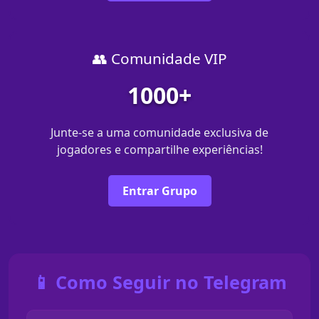
👥 Comunidade VIP
1000+
Junte-se a uma comunidade exclusiva de
jogadores e compartilhe experiências!
Entrar Grupo
📱 Como Seguir no Telegram