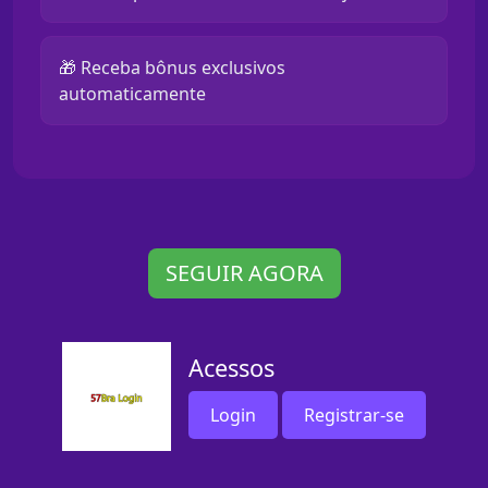
🎁 Receba bônus exclusivos
automaticamente
SEGUIR AGORA
Acessos
Login
Registrar-se