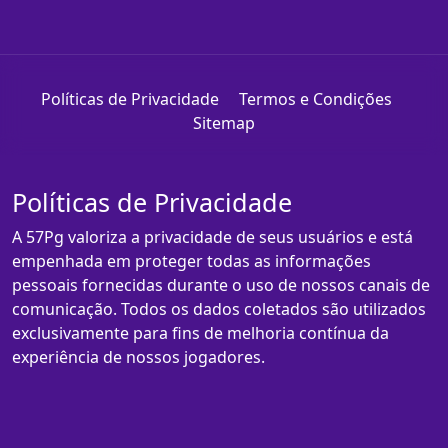
Políticas de Privacidade
Termos e Condições
Sitemap
Políticas de Privacidade
A 57Pg valoriza a privacidade de seus usuários e está
empenhada em proteger todas as informações
pessoais fornecidas durante o uso de nossos canais de
comunicação. Todos os dados coletados são utilizados
exclusivamente para fins de melhoria contínua da
experiência de nossos jogadores.