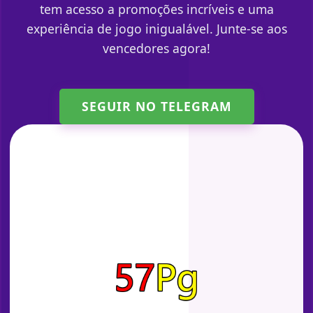
tem acesso a promoções incríveis e uma
experiência de jogo inigualável. Junte-se aos
vencedores agora!
SEGUIR NO TELEGRAM