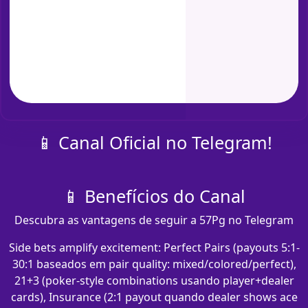
📱 Canal Oficial no Telegram!
📱 Benefícios do Canal
Descubra as vantagens de seguir a 57Pg no Telegram
Side bets amplify excitement: Perfect Pairs (payouts 5:1-
30:1 baseados em pair quality: mixed/colored/perfect),
21+3 (poker-style combinations usando player+dealer
cards), Insurance (2:1 payout quando dealer shows ace