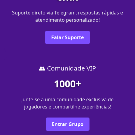
Suporte direto via Telegram, respostas rápidas e
atendimento personalizado!
Falar Suporte
👥 Comunidade VIP
1000+
Junte-se a uma comunidade exclusiva de
jogadores e compartilhe experiências!
Entrar Grupo