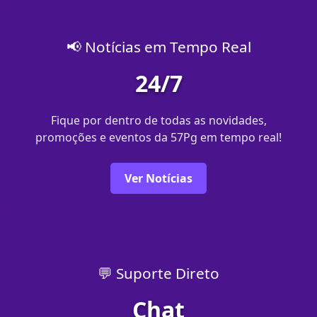
📢 Notícias em Tempo Real
24/7
Fique por dentro de todas as novidades,
promoções e eventos da 57Pg em tempo real!
Ver Notícias
💬 Suporte Direto
Chat