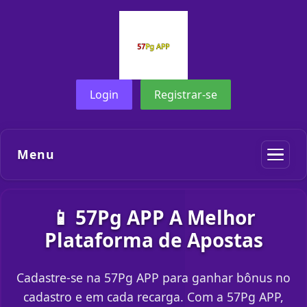
Login
Registrar-se
Menu
📱 57Pg APP A Melhor
Plataforma de Apostas
Cadastre-se na 57Pg APP para ganhar bônus no
cadastro e em cada recarga. Com a 57Pg APP,