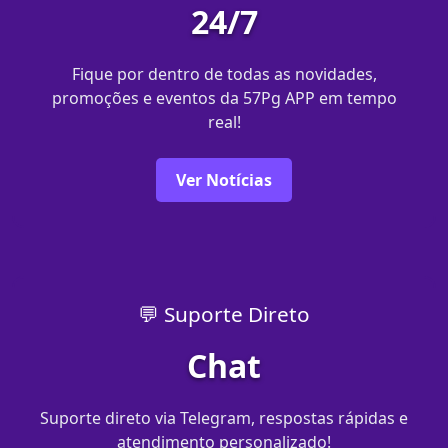
24/7
Fique por dentro de todas as novidades,
promoções e eventos da 57Pg APP em tempo
real!
Ver Notícias
💬 Suporte Direto
Chat
Suporte direto via Telegram, respostas rápidas e
atendimento personalizado!