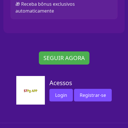
🎁 Receba bônus exclusivos
automaticamente
SEGUIR AGORA
Acessos
Login
Registrar-se