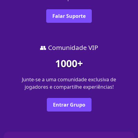
Falar Suporte
👥 Comunidade VIP
1000+
Junte-se a uma comunidade exclusiva de
jogadores e compartilhe experiências!
Entrar Grupo