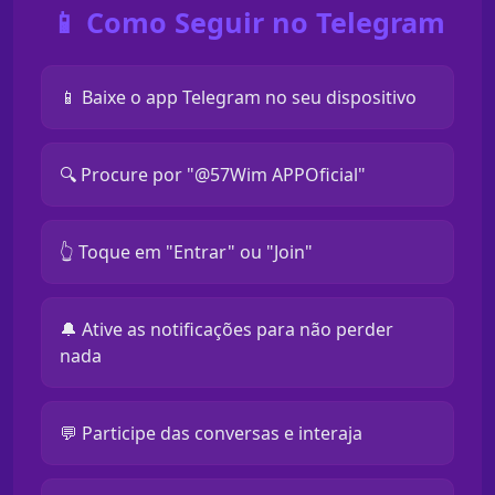
📱 Como Seguir no Telegram
📱 Baixe o app Telegram no seu dispositivo
🔍 Procure por "@57Wim APPOficial"
👆 Toque em "Entrar" ou "Join"
🔔 Ative as notificações para não perder
nada
💬 Participe das conversas e interaja