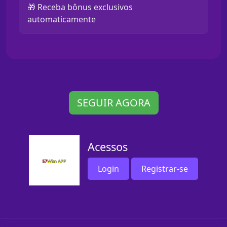
🎁 Receba bônus exclusivos
automaticamente
SEGUIR AGORA
Acessos
Login
Registrar-se