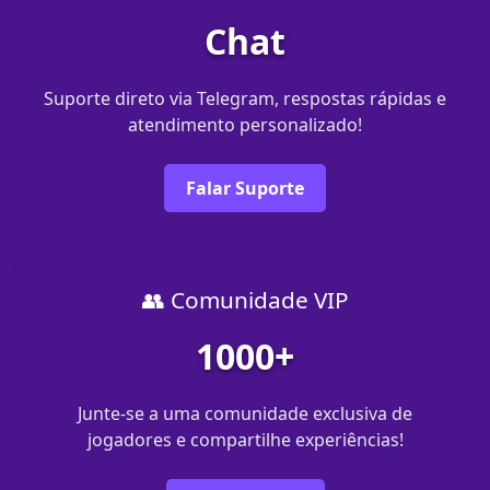
Chat
Suporte direto via Telegram, respostas rápidas e
atendimento personalizado!
Falar Suporte
👥 Comunidade VIP
1000+
Junte-se a uma comunidade exclusiva de
jogadores e compartilhe experiências!