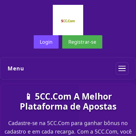
Login
Registrar-se
Menu
📱 5CC.Com A Melhor
Plataforma de Apostas
Cadastre-se na 5CC.Com para ganhar bônus no
cadastro e em cada recarga. Com a 5CC.Com, você