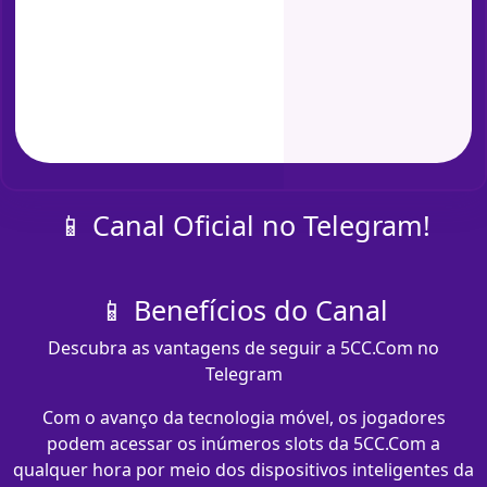
📱 Canal Oficial no Telegram!
📱 Benefícios do Canal
Descubra as vantagens de seguir a 5CC.Com no
Telegram
Com o avanço da tecnologia móvel, os jogadores
podem acessar os inúmeros slots da 5CC.Com a
qualquer hora por meio dos dispositivos inteligentes da