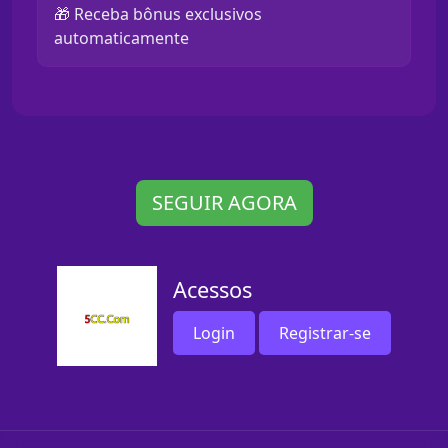
🎁 Receba bônus exclusivos
automaticamente
SEGUIR AGORA
Acessos
Login
Registrar-se