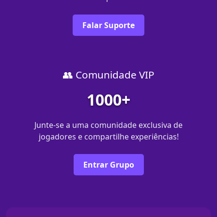
Falar Suporte
👥 Comunidade VIP
1000+
Junte-se a uma comunidade exclusiva de
jogadores e compartilhe experiências!
Entrar Grupo