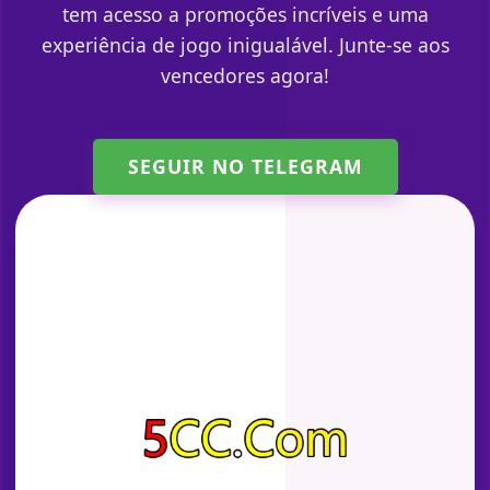
tem acesso a promoções incríveis e uma
experiência de jogo inigualável. Junte-se aos
vencedores agora!
SEGUIR NO TELEGRAM