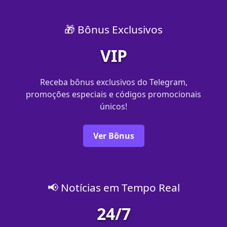
🎁 Bônus Exclusivos
VIP
Receba bônus exclusivos do Telegram,
promoções especiais e códigos promocionais
únicos!
Ver Bônus
📢 Notícias em Tempo Real
24/7