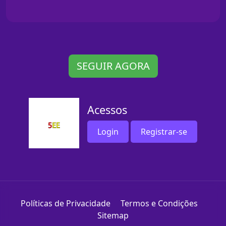
SEGUIR AGORA
Acessos
Login
Registrar-se
Políticas de Privacidade
Termos e Condições
Sitemap