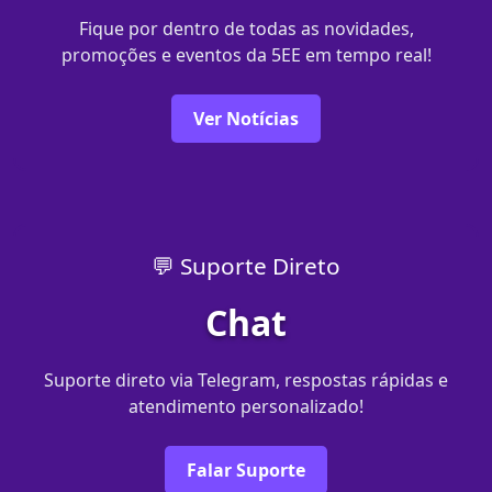
Fique por dentro de todas as novidades,
promoções e eventos da 5EE em tempo real!
Ver Notícias
💬 Suporte Direto
Chat
Suporte direto via Telegram, respostas rápidas e
atendimento personalizado!
Falar Suporte