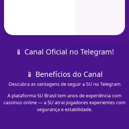
📱 Canal Oficial no Telegram!
📱 Benefícios do Canal
Descubra as vantagens de seguir a 5U no Telegram
A plataforma 5U Brasil tem anos de experiência com
cassinos online — a 5U atrai jogadores experientes com
segurança e estabilidade.