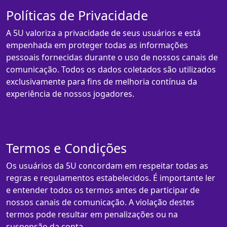
Políticas de Privacidade
A 5U valoriza a privacidade de seus usuários e está
empenhada em proteger todas as informações
pessoais fornecidas durante o uso de nossos canais de
comunicação. Todos os dados coletados são utilizados
exclusivamente para fins de melhoria contínua da
experiência de nossos jogadores.
Termos e Condições
Os usuários da 5U concordam em respeitar todas as
regras e regulamentos estabelecidos. É importante ler
e entender todos os termos antes de participar de
nossos canais de comunicação. A violação destes
termos pode resultar em penalizações ou na
suspensão da conta.