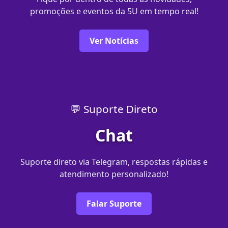
promoções e eventos da 5U em tempo real!
Ver Notícias
💬 Suporte Direto
Chat
Suporte direto via Telegram, respostas rápidas e
atendimento personalizado!
Falar Suporte