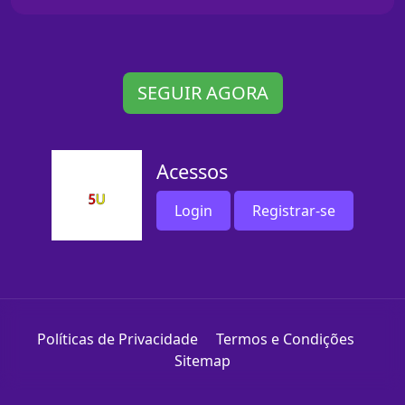
SEGUIR AGORA
Acessos
Login
Registrar-se
Políticas de Privacidade
Termos e Condições
Sitemap