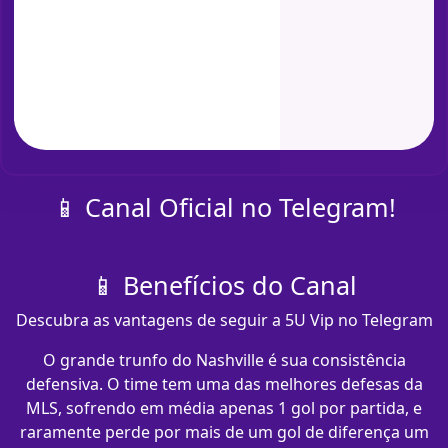
📱 Canal Oficial no Telegram!
📱 Benefícios do Canal
Descubra as vantagens de seguir a 5U Vip no Telegram
O grande trunfo do Nashville é sua consistência
defensiva. O time tem uma das melhores defesas da
MLS, sofrendo em média apenas 1 gol por partida, e
raramente perde por mais de um gol de diferença um