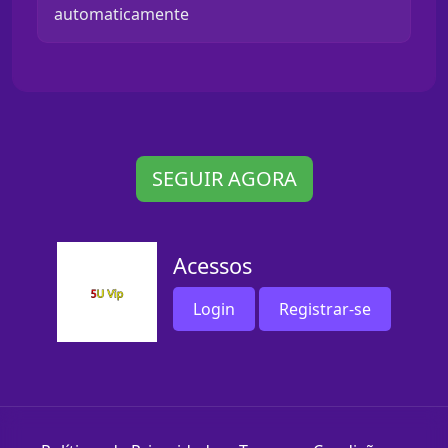
automaticamente
SEGUIR AGORA
Acessos
Login
Registrar-se