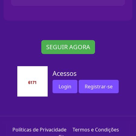
SEGUIR AGORA
Acessos
Login
Registrar-se
Políticas de Privacidade
Termos e Condições