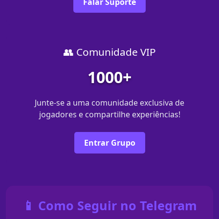
Falar Suporte
👥 Comunidade VIP
1000+
Junte-se a uma comunidade exclusiva de
jogadores e compartilhe experiências!
Entrar Grupo
📱 Como Seguir no Telegram