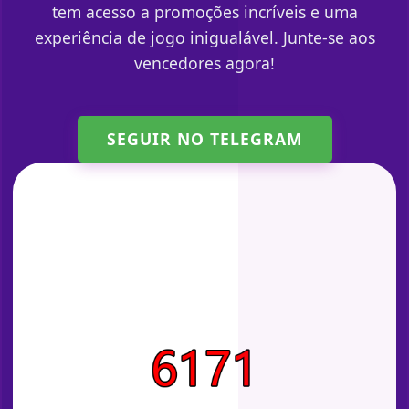
tem acesso a promoções incríveis e uma
experiência de jogo inigualável. Junte-se aos
vencedores agora!
SEGUIR NO TELEGRAM