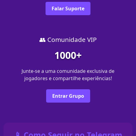
Falar Suporte
👥 Comunidade VIP
1000+
Junte-se a uma comunidade exclusiva de
jogadores e compartilhe experiências!
Entrar Grupo
📱 Como Seguir no Telegram