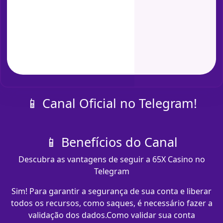
📱 Canal Oficial no Telegram!
📱 Benefícios do Canal
Descubra as vantagens de seguir a 65X Casino no
Telegram
Sim! Para garantir a segurança de sua conta e liberar
todos os recursos, como saques, é necessário fazer a
validação dos dados.Como validar sua conta