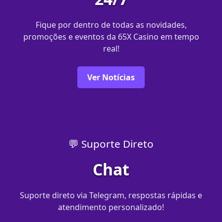
Fique por dentro de todas as novidades,
promoções e eventos da 65X Casino em tempo
real!
Ver Notícias
💬 Suporte Direto
Chat
Suporte direto via Telegram, respostas rápidas e
atendimento personalizado!