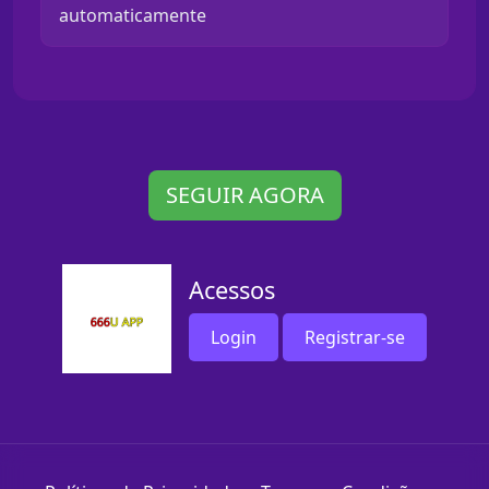
automaticamente
SEGUIR AGORA
Acessos
Login
Registrar-se