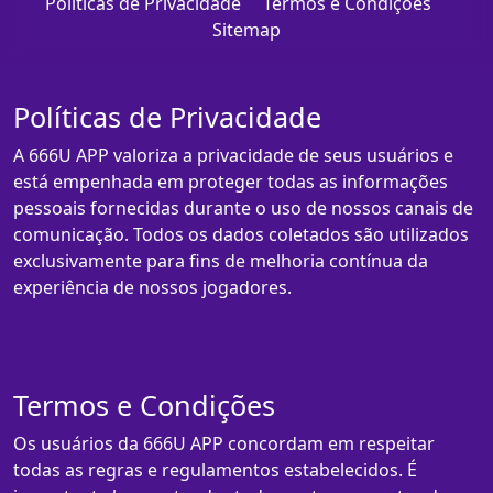
Políticas de Privacidade
Termos e Condições
Sitemap
Políticas de Privacidade
A 666U APP valoriza a privacidade de seus usuários e
está empenhada em proteger todas as informações
pessoais fornecidas durante o uso de nossos canais de
comunicação. Todos os dados coletados são utilizados
exclusivamente para fins de melhoria contínua da
experiência de nossos jogadores.
Termos e Condições
Os usuários da 666U APP concordam em respeitar
todas as regras e regulamentos estabelecidos. É