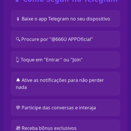
📱 Baixe o app Telegram no seu dispositivo
🔍 Procure por "@666U APPOficial"
👆 Toque em "Entrar" ou "Join"
🔔 Ative as notificações para não perder
nada
💬 Participe das conversas e interaja
🎁 Receba bônus exclusivos