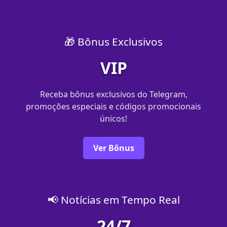
🎁 Bônus Exclusivos
VIP
Receba bônus exclusivos do Telegram,
promoções especiais e códigos promocionais
únicos!
Ver Bônus
📢 Notícias em Tempo Real
24/7