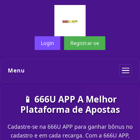
Login
Registrar-se
Menu
📱 666U APP A Melhor
Plataforma de Apostas
Cadastre-se na 666U APP para ganhar bônus no
cadastro e em cada recarga. Com a 666U APP,