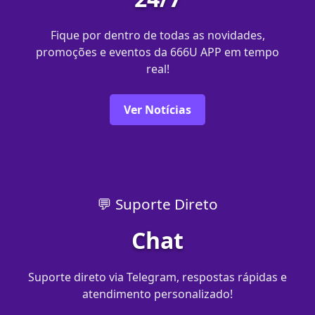
Fique por dentro de todas as novidades,
promoções e eventos da 666U APP em tempo
real!
Ver Notícias
💬 Suporte Direto
Chat
Suporte direto via Telegram, respostas rápidas e
atendimento personalizado!