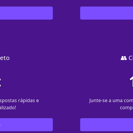
reto
👥 
t
espostas rápidas e
Junte-se a uma com
lizado!
compa
e