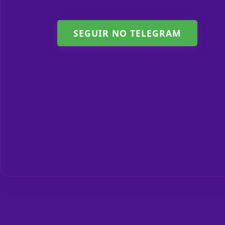
SEGUIR NO TELEGRAM