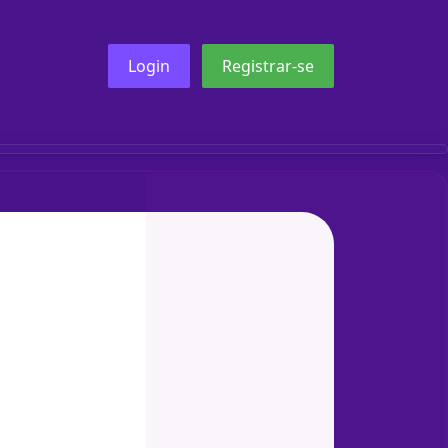
Login
Registrar-se