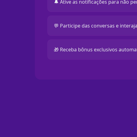
🔔 Ative as notificações para não p
💬 Participe das conversas e interaj
🎁 Receba bônus exclusivos autom