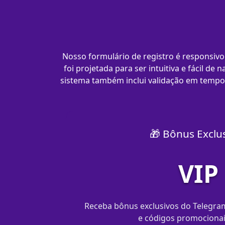
Nosso formulário de registro é responsivo 
foi projetada para ser intuitiva e fácil d
sistema também inclui validação em tempo 
🎁 Bônus Exclu
VIP
Receba bônus exclusivos do Telegra
e códigos promocionai