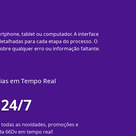
artphone, tablet ou computador. A interface
s detalhadas para cada etapa do processo. O
obre qualquer erro ou informação faltante.
cias em Tempo Real
24/7
e todas as novidades, promoções e
da 66Dv em tempo real!