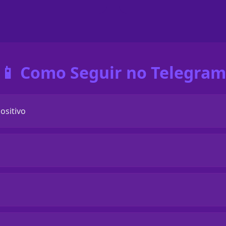
📱 Como Seguir no Telegram
ositivo