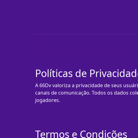
Políticas de Privacida
A 66Dv valoriza a privacidade de seus usuá
canais de comunicação. Todos os dados cole
jogadores.
Termos e Condições