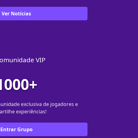
Ver Notícias
Comunidade VIP
1000+
unidade exclusiva de jogadores e
rtilhe experiências!
Entrar Grupo