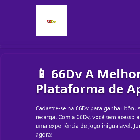
📱 66Dv A Melho
Plataforma de A
Cadastre-se na 66Dv para ganhar bônus
recarga. Com a 66Dv, você tem acesso a
uma experiência de jogo inigualável. J
agora!